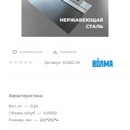
В ИЗБРАННОЕ
СРАВНИТЬ
Артикул:
123622-2К
Характеристики
Вес, кг
—
0,24
Объем, м/куб
—
0,0002
Размер, мм
—
220*250*4