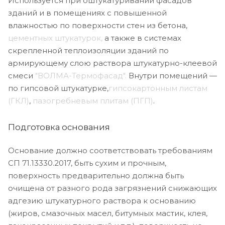
Используется при оштукатуривании фасадов
зданий и в помещениях с повышенной
влажностью по поверхности стен из бетона,
цементных штукатурок,
а также в системах
скрепленной теплоизоляции зданий по
армирующему слою раствора штукатурно-клеевой
смеси
"ВОЛМА-Термофасад".
Внутри помещений —
по гипсовой штукатурке,
гипсокартонным листам
(ГКЛ)
,
пазогребневым плитам (ПГП)
.
Подготовка основания
Основание должно соответствовать требованиям
СП 71.13330.2017, быть сухим и прочным,
поверхность предварительно должна быть
очищена от разного рода загрязнений снижающих
адгезию штукатурного раствора к основанию
(жиров, смазочных масел, битумных мастик, клея,