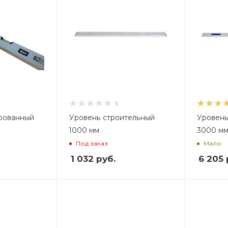
1
рованный
Уровень строительный
Уровень 
м
1000 мм
3000 м
Под заказ
Мало
1 032
руб.
6 205
Вес, кг
В
1,8
2