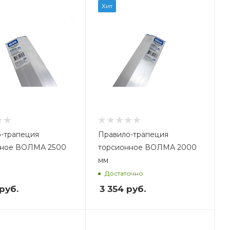
ес, кг
Хит
6
-трапеция
Правило-трапеция
нное ВОЛМА 2500
торсионное ВОЛМА 2000
мм
Достаточно
руб.
3 354
руб.
ес, кг