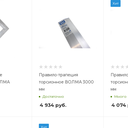
Вес, кг
В
Хит
2,0
1,
е
Правило-трапеция
Правило
ОЛМА
торсионное ВОЛМА 3000
торсио
мм
мм
Достаточно
Много
4 934
руб.
4 074
Вес, кг
В
Хит