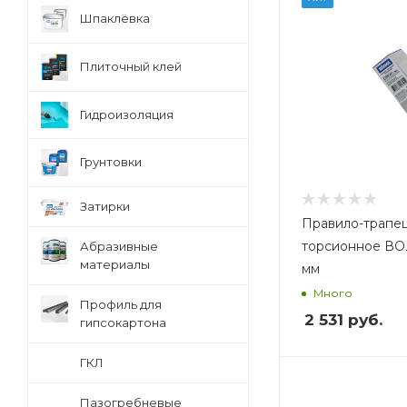
1,6
0,8
Шпаклёвка
Плиточный клей
Гидроизоляция
Грунтовки
Затирки
Правило-трапе
торсионное ВО
Абразивные
материалы
мм
Много
Профиль для
2 531
руб.
гипсокартона
ГКЛ
Вес, кг
Вес, кг
Пазогребневые
1,35
0,85