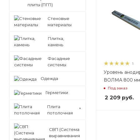
плиты (ПГП)
Стеновые
материалы
Плитка,
камень
Фасадные
1
системы
Уровень аноди
Одежда
ВОЛМА 800 м
Под заказ
Герметики
2 209
руб.
Плита
потолочная
Вес, кг
Вес, кг
1,8
2,3
СВП (Система
выравнивания