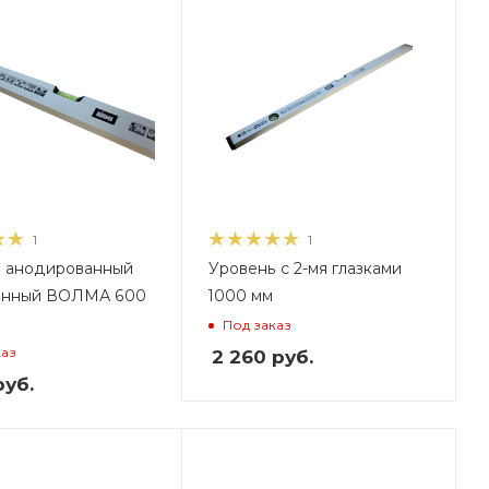
35
1
1
 анодированный
Уровень с 2-мя глазками
янный ВОЛМА 600
1000 мм
Под заказ
каз
2 260
руб.
уб.
ес, кг
,3