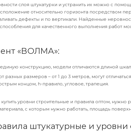
вности слоя штукатурки и устранить их можно с помо
асположение относительно горизонта посредством пе
вливать дефекты и по вертикали. Найденные неровнос
испособления для качественного выполнения работ м
ент «ВОЛМА»:
единую конструкцию, модели отличаются длиной шкал
т разных размеров – от 1 до 3 метров, могут отличать
острым концом, h-правило, угловое, трапеция.
 купить уровни строительные и правила оптом, нужно
атериала, с которым нужно работать, площадь поверх
равила штукатурные и уровни 