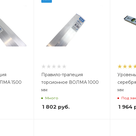
1,35
1,
ция
Правило-трапеция
Уровень
ЛМА 1500
торсионное ВОЛМА 1000
серебр
мм
мм
Много
Под за
1 802
руб.
1 964
р
Вес, кг
В
2,7
2