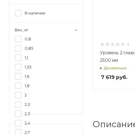
В наличии
Вес, кг
0,8
1
0,85
Уровень 2 глазка
1,1
2500 мм
1,35
Достаточно
1,6
7 619
руб.
1,8
2
2,0
2,3
Описани
2,4
2,7