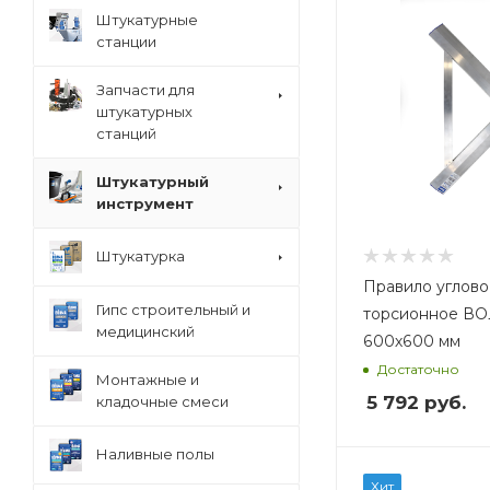
Вес, кг
Вес, кг
Штукатурные
1,1
2,4
станции
Запчасти для
штукатурных
станций
Штукатурный
инструмент
Штукатурка
Правило углово
Гипс строительный и
торсионное В
медицинский
600х600 мм
Достаточно
Монтажные и
5 792
руб.
кладочные смеси
Наливные полы
Вес, кг
Вес, кг
Хит