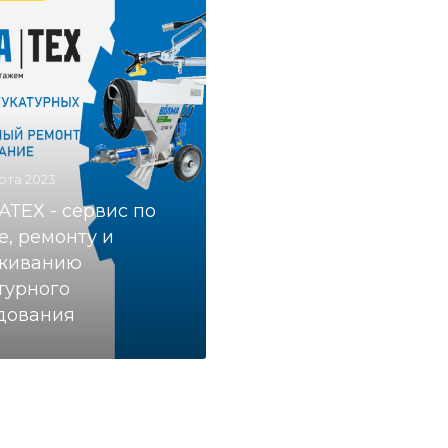
рта 2023
ТЕХ - сервис по
е, ремонту и
живанию
турного
дования