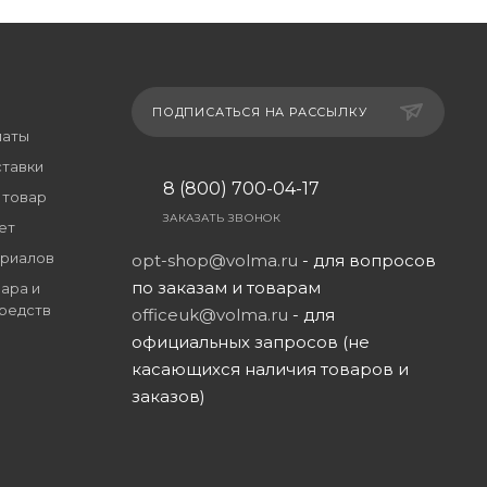
ПОДПИСАТЬСЯ НА РАССЫЛКУ
латы
ставки
8 (800) 700-04-17
 товар
ЗАКАЗАТЬ ЗВОНОК
ет
риалов
opt-shop@volma.ru
- для вопросов
по заказам и товарам
ара и
редств
officeuk@volma.ru
- для
официальных запросов (не
касающихся наличия товаров и
заказов)