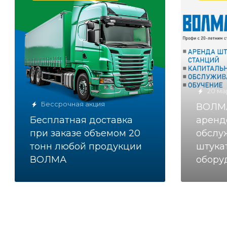
20 ма
Бессрочная акция
ВОЛМА
Бесплатная доставка
аренд
при заказе объемом 20
обслу
тонн любой продукции
штука
ВОЛМА
обору