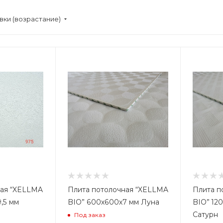
вки (возрастание)
В
2
ная “XELLMA
Плита потолочная “XELLMA
Плита п
,5 мм
BIO” 600х600х7 мм Луна
BIO” 12
Сатурн
Под заказ