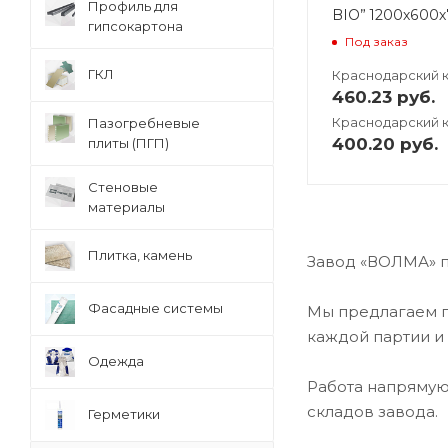
Профиль для
BIO” 1200х600х
гипсокартона
Под заказ
ГКЛ
Краснодарский 
460.23
руб.
Краснодарский к
Пазогребневые
400.20
руб.
плиты (ПГП)
Стеновые
материалы
Плитка, камень
Завод «ВОЛМА» п
Фасадные системы
Мы предлагаем п
каждой партии и
Одежда
Работа напрямую
складов завода.
Герметики