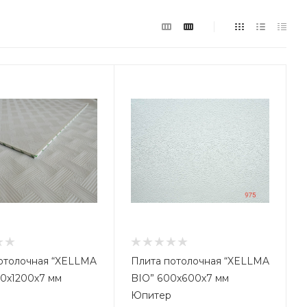
ес, кг
,16
отолочная “XELLMA
Плита потолочная “XELLMA
00х1200х7 мм
BIO” 600х600х7 мм
Юпитер