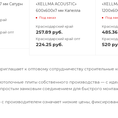
7 мм Сатурн
«XELLMA ACOUSTIC»
«XELLM
600х600х7 мм Капелла
1200х60
Под заказ
Под за
край
Краснодарский край
Краснод
257.89
руб.
485.36
рай опт
Краснодарский край опт
Краснод
224.25
руб.
520
ру
риглашает к оптовому сотрудничеству строительные 
отолочные плиты собственного производства — с идеа
 простым замковым соединением для быстрого монтаж
 с производителем означает низкие цены, фиксированн