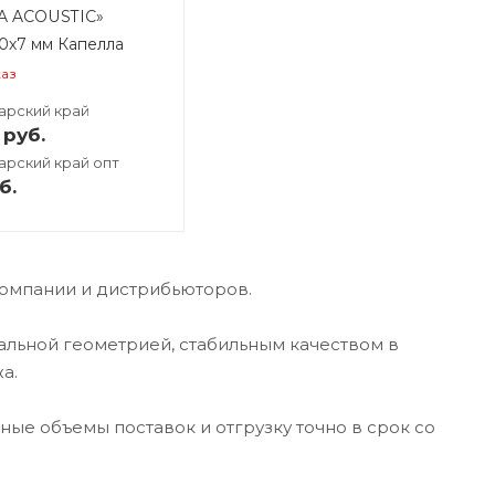
A ACOUSTIC»
0х7 мм Капелла
каз
арский край
руб.
арский край опт
б.
компании и дистрибьюторов.
льной геометрией, стабильным качеством в
а.
ые объемы поставок и отгрузку точно в срок со