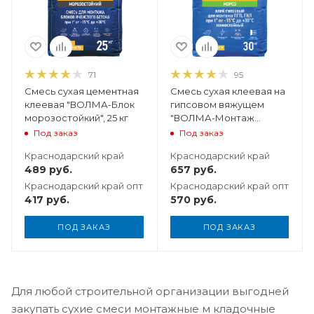
71
95
Смесь сухая цементная
Смесь сухая клеевая на
клеевая "ВОЛМА-Блок
гипсовом вяжущем
морозостойкий", 25 кг
"ВОЛМА-Монтаж
Мороз", 30 кг
Под заказ
Под заказ
Краснодарский край
Краснодарский край
489
руб.
657
руб.
Краснодарский край опт
Краснодарский край опт
417
руб.
570
руб.
ПОД ЗАКАЗ
ПОД ЗАКАЗ
Для любой строительной организации выгодней
закупать сухие смеси монтажные м кладочные