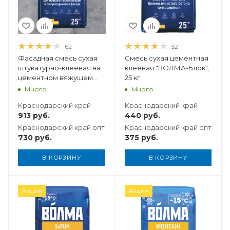
62
52
Фасадная смесь сухая
Смесь сухая цементная
штукатурно-клеевая на
клеевая "ВОЛМА-Блок",
цементном вяжущем
25 кг
"ВОЛМА-Термофасад",
Много
Много
25 кг
Краснодарский край
Краснодарский край
913
руб.
440
руб.
Краснодарский край опт
Краснодарский край опт
730
руб.
375
руб.
В КОРЗИНУ
В КОРЗИНУ
Вес, кг
Акция
Акция
30