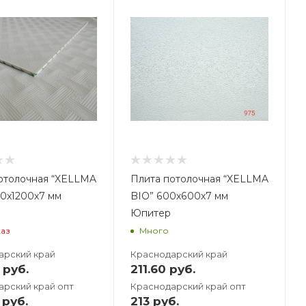
ес, кг
,16
отолочная “XELLMA
Плита потолочная “XELLMA
00х1200х7 мм
BIO” 600х600х7 мм
Юпитер
каз
Много
арский край
Краснодарский край
руб.
211.60
руб.
арский край опт
Краснодарский край опт
руб.
213
руб.