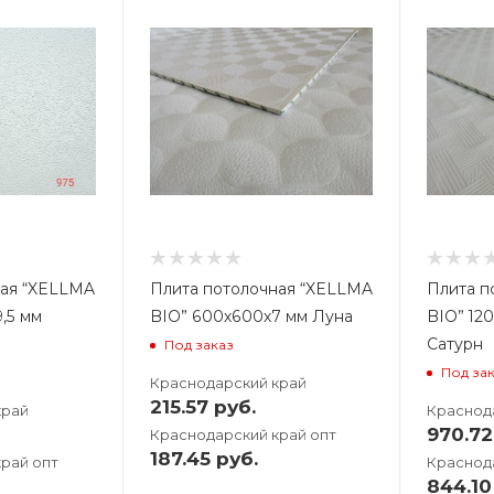
В
2
ная “XELLMA
Плита потолочная “XELLMA
Плита п
,5 мм
BIO” 600х600х7 мм Луна
BIO” 12
Сатурн
Под заказ
Под за
Краснодарский край
215.57
руб.
край
Краснод
970.72
Краснодарский край опт
187.45
руб.
рай опт
Краснод
844.10