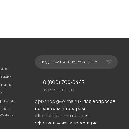
ПОДПИСАТЬСЯ НА РАССЫЛКУ
латы
ставки
8 (800) 700-04-17
 товар
ЗАКАЗАТЬ ЗВОНОК
ет
риалов
opt-shop@volma.ru
- для вопросов
по заказам и товарам
ара и
редств
officeuk@volma.ru
- для
официальных запросов (не