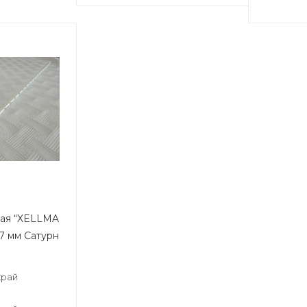
ная “XELLMA
7 мм Сатурн
край