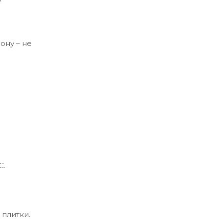
ону – не
С.
 плитки.