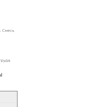
. Смесь
труда.
ы