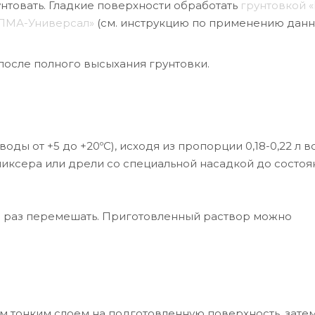
товать. Гладкие поверхности обработать
грунтовкой 
ЛМА-Универсал»
(см. инструкцию по применению дан
после полного высыхания грунтовки.
ды от +5 до +20ºС), исходя из пропорции 0,18-0,22 л в
иксера или дрели со специальной насадкой до состоя
еще раз перемешать. Приготовленный раствор можно
 тонким слоем на подготовленную поверхность, зате