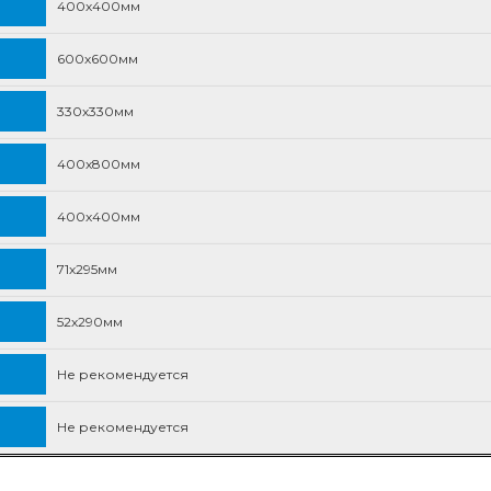
400х400мм
600х600мм
330х330мм
400х800мм
400х400мм
71х295мм
52х290мм
Не рекомендуется
Не рекомендуется