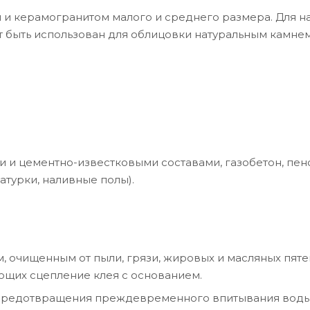
й и керамогранитом малого и среднего размера. Для 
 быть использован для облицовки натуральным камнем
 и цементно-известковыми составами, газобетон, пен
катурки, наливные полы).
 очищенным от пыли, грязи, жировых и масляных пяте
ющих сцепление клея с основанием.
и предотвращения преждевременного впитывания воды