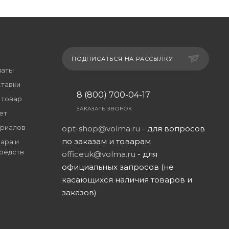
ПОДПИСАТЬСЯ НА РАССЫЛКУ
латы
ставки
8 (800) 700-04-17
 товар
ЗАКАЗАТЬ ЗВОНОК
ет
риалов
opt-shop@volma.ru
- для вопросов
по заказам и товарам
ара и
редств
officeuk@volma.ru
- для
официальных запросов (не
касающихся наличия товаров и
заказов)