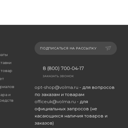
ПОДПИСАТЬСЯ НА РАССЫЛКУ
латы
ставки
8 (800) 700-04-17
 товар
ЗАКАЗАТЬ ЗВОНОК
ет
риалов
opt-shop@volma.ru
- для вопросов
по заказам и товарам
ара и
редств
officeuk@volma.ru
- для
официальных запросов (не
касающихся наличия товаров и
заказов)