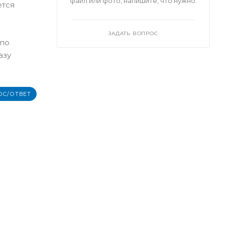
файл или фото, напишите, что нужно.
ется
ЗАДАТЬ ВОПРОС
 по
азу
ОС/ОТВЕТ