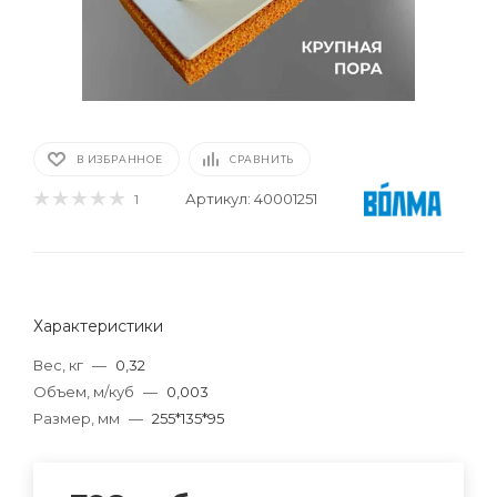
В ИЗБРАННОЕ
СРАВНИТЬ
Артикул:
40001251
1
Характеристики
Вес, кг
—
0,32
Объем, м/куб
—
0,003
Размер, мм
—
255*135*95