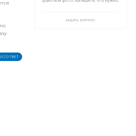
файл или фото, напишите, что нужно.
ется
ЗАДАТЬ ВОПРОС
 по
азу
ОС/ОТВЕТ