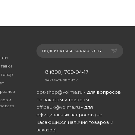
ПОДПИСАТЬСЯ НА РАССЫЛКУ
латы
ставки
8 (800) 700-04-17
 товар
ЗАКАЗАТЬ ЗВОНОК
ет
риалов
opt-shop@volma.ru
- для вопросов
по заказам и товарам
ара и
редств
officeuk@volma.ru
- для
официальных запросов (не
касающихся наличия товаров и
заказов)