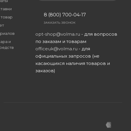
латы
ставки
8 (800) 700-04-17
 товар
ЗАКАЗАТЬ ЗВОНОК
ет
риалов
opt-shop@volma.ru
- для вопросов
по заказам и товарам
ара и
редств
officeuk@volma.ru
- для
официальных запросов (не
касающихся наличия товаров и
заказов)