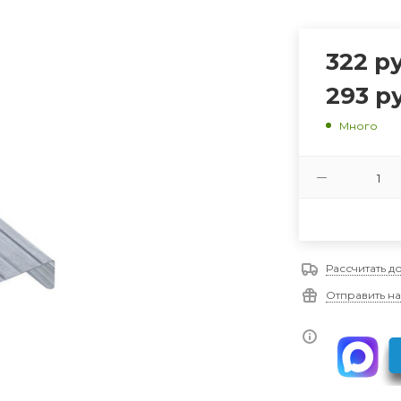
322
ру
293
ру
Много
Рассчитать д
Отправить на