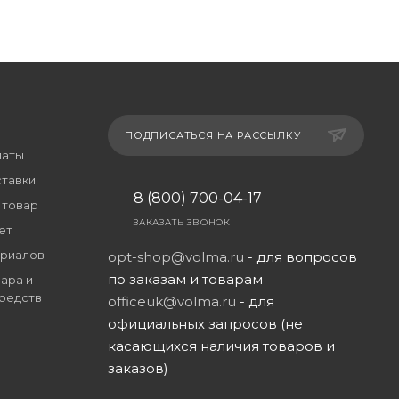
ПОДПИСАТЬСЯ НА РАССЫЛКУ
латы
ставки
8 (800) 700-04-17
 товар
ЗАКАЗАТЬ ЗВОНОК
ет
риалов
opt-shop@volma.ru
- для вопросов
по заказам и товарам
ара и
редств
officeuk@volma.ru
- для
официальных запросов (не
касающихся наличия товаров и
заказов)