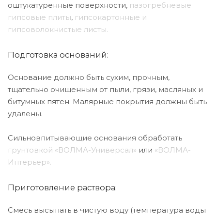
оштукатуренные поверхности,
пазогребневые
гипсовые плиты
,
гипсокартонные и
гипсоволокнистые листы.
Подготовка оснований:
Основание должно быть сухим, прочным,
тщательно очищен­ным от пыли, грязи, масляных и
битумных пятен. Малярные покрытия должны быть
удалены.
Сильновпитывающие основания обработать
грунтовкой «ВОЛМА-Универсал»
или
«ВОЛМА-
Интерьер».
Приготовление раствора:
Смесь высыпать в чистую воду (температура воды