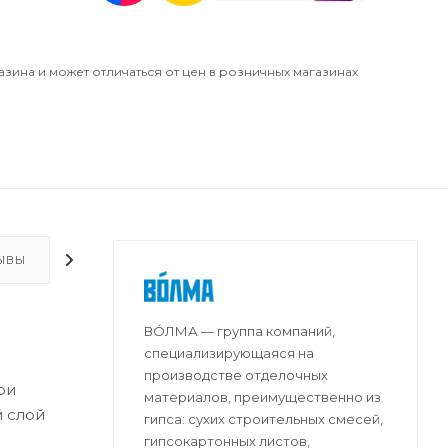
азина и может отличаться от цен в розничных магазинах
ЫВЫ
ДОПОЛНИТЕЛЬНО
ВО́ЛМА — группа компаний,
специализирующаяся на
производстве отделочных
ри
материалов, преимущественно из
 слой
гипса: сухих строительных смесей,
гипсокартонных листов,