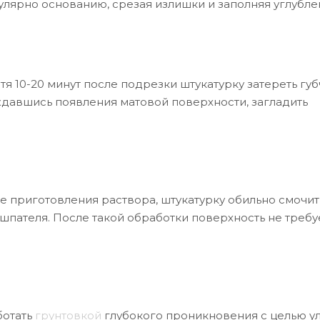
ярно основанию, срезая излишки и заполняя углубле
я 10-20 минут после подрезки штукатурку затереть губ
ждавшись появления матовой поверхности, загладить
сле приготовления раствора, штукатурку обильно смочит
шпателя. После такой обработки поверхность не требу
ботать
грунтовкой
глубокого проникновения с целью у