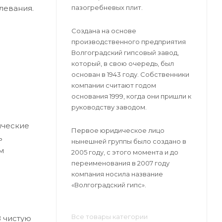
пазогребневых плит.
левания.
Создана на основе
производственного предприятия
Волгоградский гипсовый завод,
который, в свою очередь, был
основан в 1943 году. Собственники
компании считают годом
основания 1999, когда они пришли к
руководству заводом.
ические
Первое юридическое лицо
ь
нынешней группы было создано в
м
2005 году, с этого момента и до
переименования в 2007 году
компания носила название
«Волгоградский гипс».
Все товары категории
В чистую