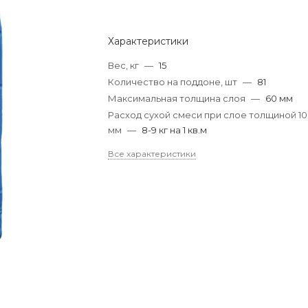
Характеристики
Вес, кг
—
15
Количество на поддоне, шт
—
81
Максимальная толщина слоя
—
60 мм
Расход сухой смеси при слое толщиной 10
мм
—
8-9 кг на 1 кв.м
Все характеристики