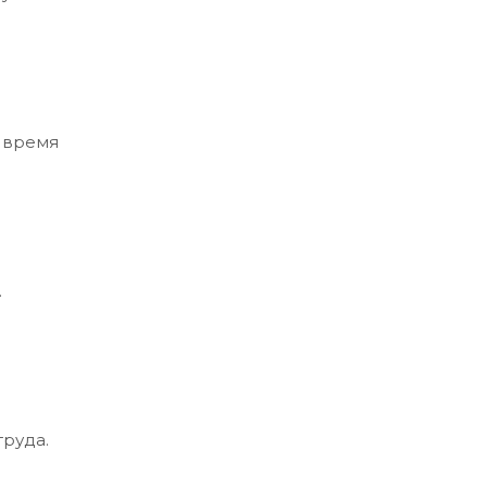
т время
.
труда.