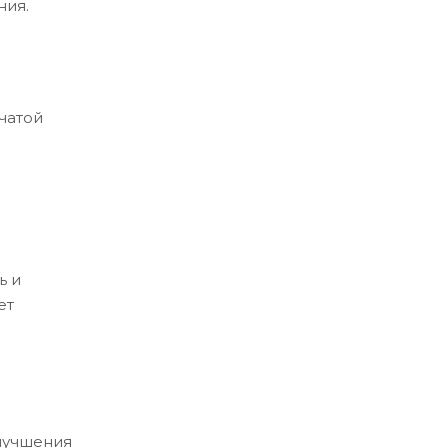
ния.
чатой
ь и
ет
лучшения