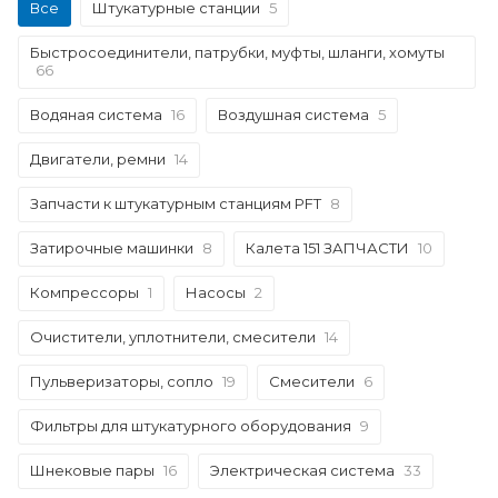
Все
Штукатурные станции
5
Быстросоединители, патрубки, муфты, шланги, хомуты
66
Водяная система
16
Воздушная система
5
Двигатели, ремни
14
Запчасти к штукатурным станциям PFT
8
Затирочные машинки
8
Калета 151 ЗАПЧАСТИ
10
Компрессоры
1
Насосы
2
Очистители, уплотнители, смесители
14
Пульверизаторы, сопло
19
Смесители
6
Фильтры для штукатурного оборудования
9
Шнековые пары
16
Электрическая система
33