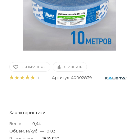
В ИЗБРАННОЕ
СРАВНИТЬ
Артикул:
40002839
1
Характеристики
Вес, кг
—
0,44
Объем, м/куб
—
0,03
Размер, мм
—
185*d150