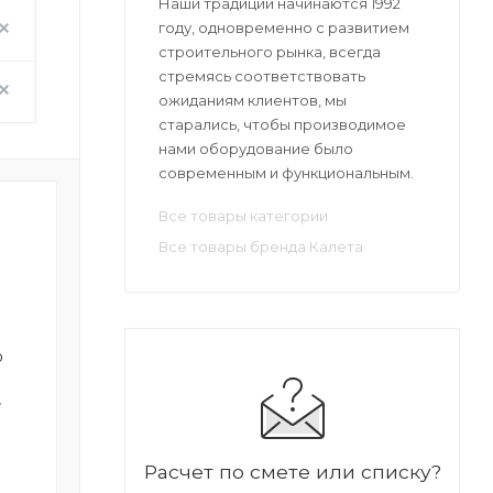
Наши традиции начинаются 1992
году, одновременно с развитием
строительного рынка, всегда
стремясь соответствовать
ожиданиям клиентов, мы
старались, чтобы производимое
нами оборудование было
современным и функциональным.
Все товары категории
Все товары бренда Калета
о
Выключатель давления
Очиститель для
воды (датчик)
пульверизатора Ка
т
7 567 руб. * 1 шт
2 261 руб. * 1 ш
Нет в наличии
Нет в наличи
Расчет по смете или списку?