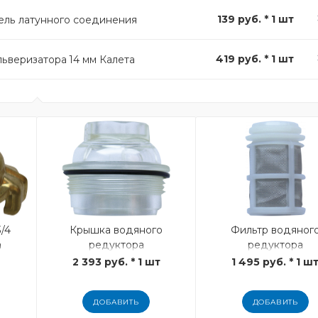
139 руб. * 1 шт
ель латунного соединения
419 руб. * 1 шт
ьверизатора 14 мм Калета
/4
Крышка водяного
Фильтр водяног
а
редуктора
редуктора
2 393 руб. * 1 шт
1 495 руб. * 1 ш
ДОБАВИТЬ
ДОБАВИТЬ