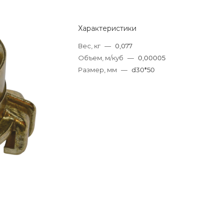
Характеристики
Вес, кг
—
0,077
Объем, м/куб
—
0,00005
Размер, мм
—
d30*50