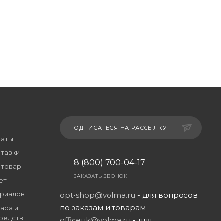
ПОДПИСАТЬСЯ НА РАССЫЛКУ
латы
ставки
8 (800) 700-04-17
 товар
ЗАКАЗАТЬ ЗВОНОК
ет
риалов
opt-shop@volma.ru
- для вопросов
по заказам и товарам
ара и
редств
officeuk@volma.ru
- для