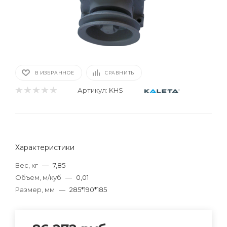
В ИЗБРАННОЕ
СРАВНИТЬ
Артикул:
KHS
Характеристики
Вес, кг
—
7,85
Объем, м/куб
—
0,01
Размер, мм
—
285*190*185