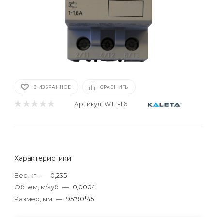
В ИЗБРАННОЕ
СРАВНИТЬ
Артикул:
WT 1-1,6
Характеристики
Вес, кг
—
0,235
Объем, м/куб
—
0,0004
Размер, мм
—
95*90*45