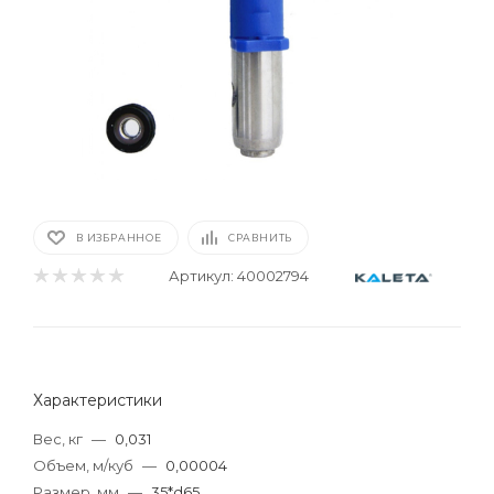
В ИЗБРАННОЕ
СРАВНИТЬ
Артикул:
40002794
Характеристики
Вес, кг
—
0,031
Объем, м/куб
—
0,00004
Размер, мм
—
35*d65