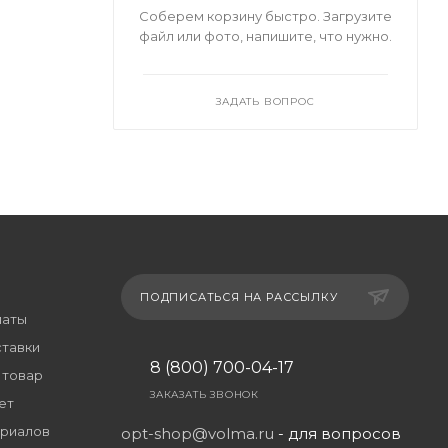
Соберем корзину быстро. Загрузите
файл или фото, напишите, что нужно.
ЗАДАТЬ ВОПРОС
ПОДПИСАТЬСЯ НА РАССЫЛКУ
латы
ставки
8 (800) 700-04-17
 товар
ЗАКАЗАТЬ ЗВОНОК
ет
риалов
opt-shop@volma.ru
- для вопросов