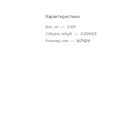
Характеристики
Вес, кг
—
0,101
Объем, м/куб
—
0,00003
Размер, мм
—
60*d26