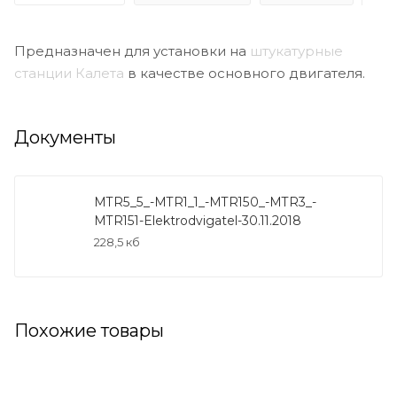
Предназначен для установки на
штукатурные
станции Калета
в качестве основного двигателя.
Документы
MTR5_5_-MTR1_1_-MTR150_-MTR3_-
Статор шнека D 6-3
Трубка расходомера
MTR151-Elektrodvigatel-30.11.2018
TWINGO
100-1500 л/ч Калета
228,5 кб
9 231 руб. * 1 шт
5 833 руб. * 1 шт
Нет в наличии
Нет в наличии
Похожие товары