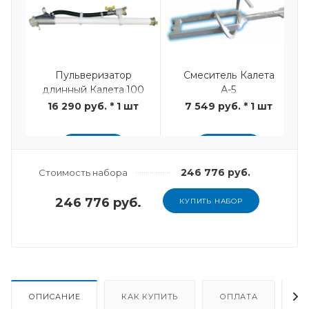
Пульверизатор
Смеситель Калета
длинный Калета 100
А-5
см
16 290 руб. * 1 шт
7 549 руб. * 1 шт
ДОБАВИТЬ
ДОБАВИТЬ
246 776 руб.
Стоимость набора
246 776 руб.
КУПИТЬ НАБОР
ОПИСАНИЕ
КАК КУПИТЬ
ОПЛАТА
Д