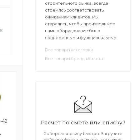
строительного рынка, всегда
стремясь соответствовать
ожиданиям клиентов, мы
старались, чтобы производимое
нами оборудование было
современным и функциональным.
Все товары категории
Все товары бренда Калета
-42
Пульверизатор с
Пульверизатор коро
Расчет по смете или списку?
соединением зажимным
Калета 50 см
Соберем корзину быстро. Загрузите
25 Калета 50 см
т
16 402 руб. * 1 шт
12 443 руб. * 1 ш
файл или фото, напишите, что нужно.