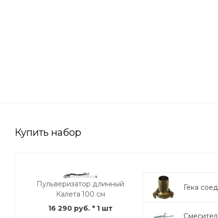
Купить набор
Пульверизатор длинный
Гека сое
Калета 100 см
16 290 руб.
* 1 шт
Смесител