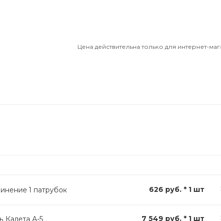
Цена действительна только для интернет-маг
626 руб. * 1 шт
динение 1 патрубок
7 549 руб. * 1 шт
ь Калета А-5