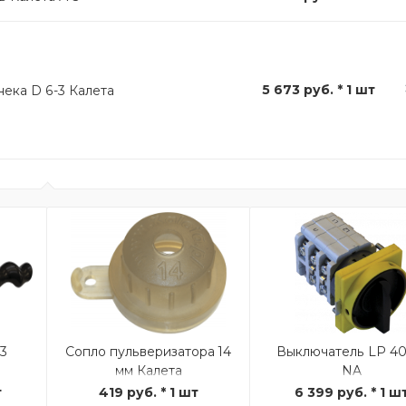
5 673 руб. * 1 шт
ека D 6-3 Калета
-3
Сопло пульверизатора 14
Выключатель LP 40
мм Калета
NA
т
419 руб. * 1 шт
6 399 руб. * 1 ш