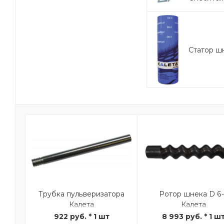
Статор шн
Трубка пульверизатора
Ротор шнека D 6
Калета
Калета
922 руб. * 1 шт
8 993 руб. * 1 ш