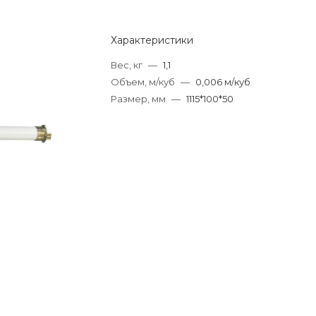
Характеристики
Вес, кг
—
1,1
Объем, м/куб
—
0,006 м/куб
Размер, мм
—
1115*100*50