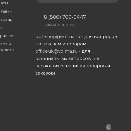
латы
ставки
8 (800) 700-04-17
 товар
ЗАКАЗАТЬ ЗВОНОК
ет
риалов
opt-shop@volma.ru
- для вопросов
по заказам и товарам
ара и
редств
officeuk@volma.ru
- для
официальных запросов (не
касающихся наличия товаров и
заказов)