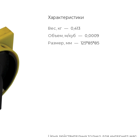
Характеристики
Вес, кг
—
0,413
Объем, м/куб
—
0,0009
Размер, мм
—
125*85*85
Цена действительна только для интернет-маг