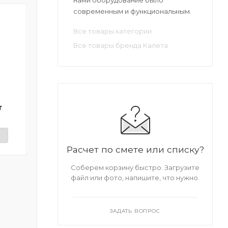
современным и функциональным.
Все товары категории
Все товары бренда Калета
Розетка переносная
Элетроклапан 24
32х5
Калета
т
1 932 руб. * 1 шт
15 706 руб. * 1 ш
и
Нет в наличии
Нет в наличи
Расчет по смете или списку?
Соберем корзину быстро. Загрузите
файл или фото, напишите, что нужно.
ЗАДАТЬ ВОПРОС