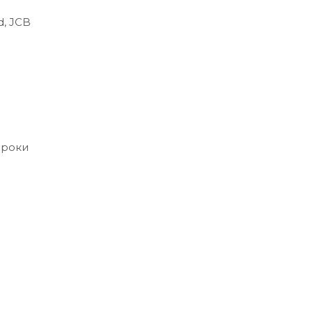
d, JCB
сроки