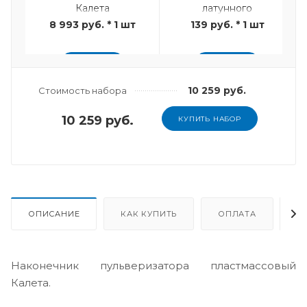
Калета
латунного
соединения
8 993 руб. * 1 шт
139 руб. * 1 шт
ДОБАВИТЬ
ДОБАВИТЬ
10 259 руб.
Стоимость набора
10 259 руб.
КУПИТЬ НАБОР
ОПИСАНИЕ
КАК КУПИТЬ
ОПЛАТА
Д
Наконечник пульверизатора пластмассовый
Калета.